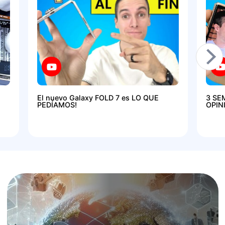
El nuevo Galaxy FOLD 7 es LO QUE
3 SE
PEDÍAMOS!
OPIN