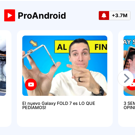
ProAndroid
+3.7M
El nuevo Galaxy FOLD 7 es LO QUE
3 SE
PEDÍAMOS!
OPIN