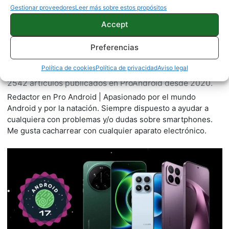
Gestionar proveedores
Leer más sobre estos propósitos
Accept
Preferencias
Juanjo Segura
Política de cookies
Política de privacidad
Aviso legal
2542 artículos publicados en ProAndroid desde 2020.
Redactor en Pro Android | Apasionado por el mundo
Android y por la natación. Siempre dispuesto a ayudar a
cualquiera con problemas y/o dudas sobre smartphones.
Me gusta cacharrear con cualquier aparato electrónico.