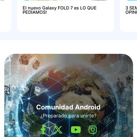
El nuevo Galaxy FOLD 7 es LO QUE
3 SE
PEDÍAMOS!
OPIN
Comunidad Android
¿Preparado para unirte?