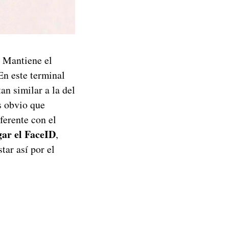
. Mantiene el
En este terminal
an similar a la del
s obvio que
ferente con el
gar el FaceID
,
tar así por el