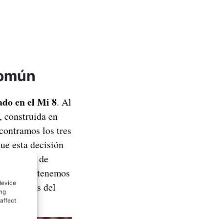
común
ado en el Mi 8
. Al
, construida en
ncontramos los tres
ue esta decisión
 iPhone XS de
sor, ahora tenemos
device
os que los del
ing
affect