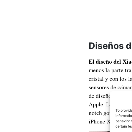
Diseños d
El diseño del Xia
menos la parte tra
cristal y con los 
sensores de cámar
de diseño, al igua
Apple. La parte f
To provid
notch gota de agu
informati
iPhone XR.
behavior o
certain fe