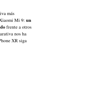
tiva más
un
e Xiaomi Mi 9:
ado
frente a otros
arativa nos ha
iPhone XR siga