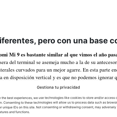
iferentes, pero con una base 
omi Mi 9 es bastante similar al que vimos el año pas
sera del terminal se asemeja mucho a la de su antecesor
laterales curvados para un mejor agarre. En esta parte e
a en disposición vertical y es que no podemos ignorar q
l que el año pasado, nos recuerda a lo que vemos en el
Gestiona tu privacidad
rontal podemos ver que sí que dista mucho de su antece
e the best experiences, we use technologies like cookies to store and/or access 
a y marcos más reducidos. Estos marcos son más apurad
on. Consenting to these technologies will allow us to process data such as brows
r unique IDs on this site. Not consenting or withdrawing consent, may adversely 
atures and functions.