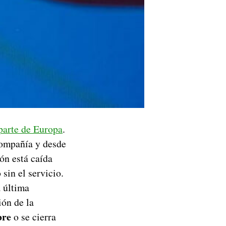
parte de Europa
.
compañía y desde
ón está caída
sin el servicio.
a última
ión de la
bre
o se cierra