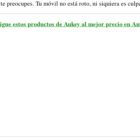
e preocupes. Tu móvil no está roto, ni siquiera es culp
igue estos productos de Aukey al mejor precio en A