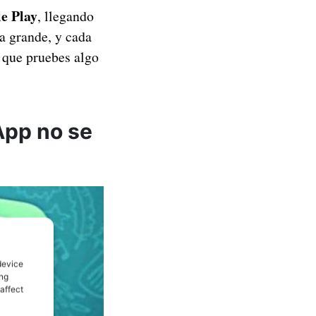
e Play
, llegando
a grande, y cada
 que pruebes algo
App no se
device
ing
affect