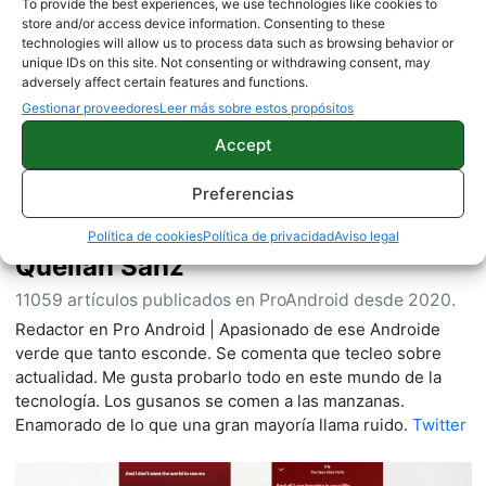
To provide the best experiences, we use technologies like cookies to
store and/or access device information. Consenting to these
Sobre este autor
technologies will allow us to process data such as browsing behavior or
unique IDs on this site. Not consenting or withdrawing consent, may
adversely affect certain features and functions.
Gestionar proveedores
Leer más sobre estos propósitos
Accept
Preferencias
Política de cookies
Política de privacidad
Aviso legal
Quelian Sanz
11059 artículos publicados en ProAndroid desde 2020.
Redactor en Pro Android | Apasionado de ese Androide
verde que tanto esconde. Se comenta que tecleo sobre
actualidad. Me gusta probarlo todo en este mundo de la
tecnología. Los gusanos se comen a las manzanas.
Enamorado de lo que una gran mayoría llama ruido.
Twitter