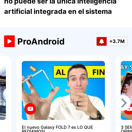
no puede ser la única inteligencia
artificial integrada en el sistema
ProAndroid
+3.7M
El nuevo Galaxy FOLD 7 es LO QUE
3 SE
PEDÍAMOS!
OPIN