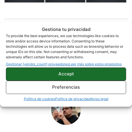
Estas son las mejores ofertas del día en Amazon
Gestiona tu privacidad
To provide the best experiences, we use technologies like cookies to
store and/or access device information. Consenting to these
technologies will allow us to process data such as browsing behavior or
unique IDs on this site. Not consenting or withdrawing consent, may
NOTICIAS
adversely affect certain features and functions.
Gestionar {vendor_count} proveedores
Leer más sobre estos propósitos
Accept
Sobre este autor
Preferencias
Política de cookies
Política de privacidad
Aviso legal