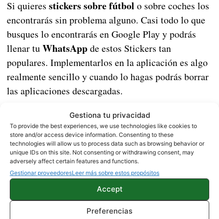
stickers sobre fútbol
Si quieres
o sobre coches los
encontrarás sin problema alguno. Casi todo lo que
busques lo encontrarás en Google Play y podrás
WhatsApp
llenar tu
de estos Stickers tan
populares. Implementarlos en la aplicación es algo
realmente sencillo y cuando lo hagas podrás borrar
las aplicaciones descargadas.
Gracias a este truco ya no echarás en falta tener
Gestiona tu privacidad
Stickers de WhatsApp
para enviar a diestro y
To provide the best experiences, we use technologies like cookies to
store and/or access device information. Consenting to these
siniestro. Siempre que quieras más simplemente
technologies will allow us to process data such as browsing behavior or
unique IDs on this site. Not consenting or withdrawing consent, may
deberás hacer una búsqueda en Google Play y elegir
adversely affect certain features and functions.
los que más te gusten.
Gestionar proveedores
Leer más sobre estos propósitos
Accept
nuevos
¿Qué te parece este método para tener
stickers de WhatsApp
?
Preferencias