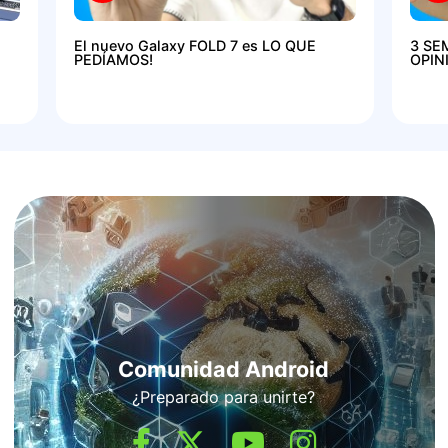
El nuevo Galaxy FOLD 7 es LO QUE
3 SE
PEDÍAMOS!
OPIN
Comunidad Android
¿Preparado para unirte?