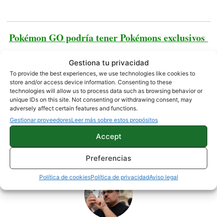
Pokémon GO podría tener Pokémons exclusivos
Gestiona tu privacidad
Fuente |
GSMArena
To provide the best experiences, we use technologies like cookies to
store and/or access device information. Consenting to these
technologies will allow us to process data such as browsing behavior or
NOTICIAS
SONY
unique IDs on this site. Not consenting or withdrawing consent, may
adversely affect certain features and functions.
Gestionar proveedores
Leer más sobre estos propósitos
Accept
Sobre este autor
Preferencias
Política de cookies
Política de privacidad
Aviso legal