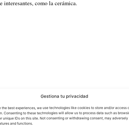
e interesantes, como la cerámica.
Gestiona tu privacidad
e the best experiences, we use technologies like cookies to store and/or access 
on. Consenting to these technologies will allow us to process data such as brows
as son las noticias más importantes de la semana pa
r unique IDs on this site. Not consenting or withdrawing consent, may adversely 
atures and functions.