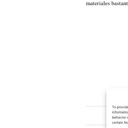
materiales bastant
To provid
informati
Est
behavior o
certain fe