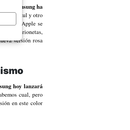
Samsung ha
 como
n P9 en azul y otro
Desde que Apple se
 como marionetas,
nueva versión rosa
mismo
sung hoy lanzará
bemos cual, pero
sión en este color