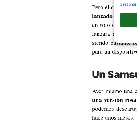
Gestionar
Pero el color tam
lanzado una vers
en rojo o Meizu q
lanzara al merca
siendo bastante r
para un dispositiv
Un Samsu
Ayer mismo una 
una versión rosa
podemos descartar
hace unos meses.