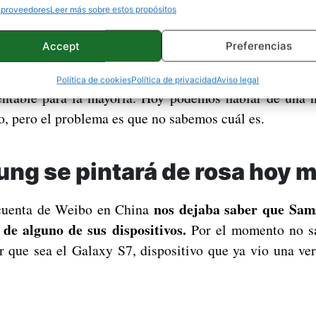
 proveedores
Leer más sobre estos propósitos
bién es parte muy importante del diseño, y hemos visto
ión rosa y azul de su Galaxy S7 Edge
, Huawei tiene u
Accept
Preferencias
ue lanzó su dispositivo de gama alta en color rosa. 
do con el rosa, todos los fabricantes han ido detrás
Política de cookies
Política de privacidad
Aviso legal
entable para la mayoría. Hoy podemos hablar de una 
o, pero el problema es que no sabemos cuál es.
ng se pintará de rosa hoy 
nos dejaba saber que Sam
cuenta de Weibo en China
 de alguno de sus dispositivos.
Por el momento no sa
 que sea el Galaxy S7, dispositivo que ya vio una ver