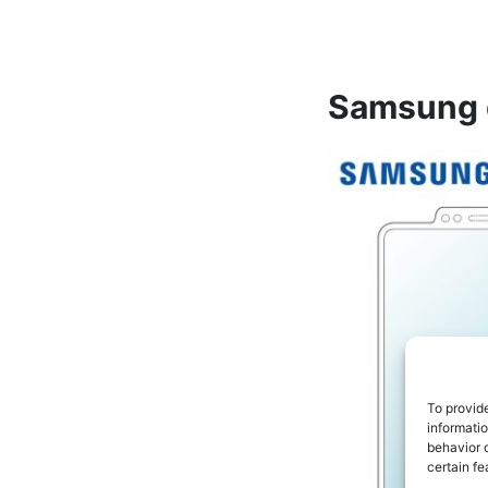
Samsung q
To provid
informati
behavior o
certain fe