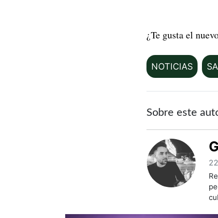
¿Te gusta el nuev
NOTICIAS
S
Sobre este aut
G
22
Re
pe
cu