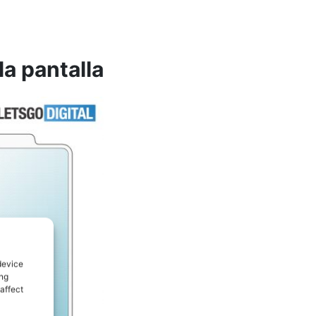
a pantalla
device
ing
affect