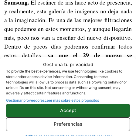
Samsung.
El escáner de iris hace acto de presencia,
y realmente, esta galería de imágenes no deja nada
a la imaginación. Es una de las mejores filtraciones
que podemos en estos momentos, y aunque llegarán
más, poco nos van a enseñar del nuevo dispositivo.
Dentro de pocos días podremos confirmar todos
ya que el 29 de marzo se
estos detalles,
presentará oficialmente en Nueva York.
Gestiona tu privacidad
To provide the best experiences, we use technologies like cookies to
store and/or access device information. Consenting to these
Los mejores juegos nuevos para Android 2017
technologies will allow us to process data such as browsing behavior or
unique IDs on this site. Not consenting or withdrawing consent, may
adversely affect certain features and functions.
Gestionar proveedores
Leer más sobre estos propósitos
Fuente |
Slashleaks
Accept
NOTICIAS
Preferencias