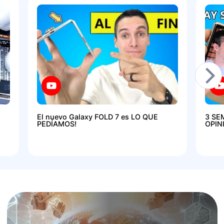
El nuevo Galaxy FOLD 7 es LO QUE
3 SE
PEDÍAMOS!
OPIN