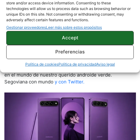
store and/or access device information. Consenting to these
technologies will allow us to process data such as browsing behavior or
unique IDs on this site. Not consenting or withdrawing consent, may
adversely affect certain features and functions.
Gestionar proveedores
Leer más sobre estos propósitos
Julia Artalejo
Accept
181 artículos publicados en ProAndroid desde 2020.
Preferencias
ExRedactora en ProAndroid.com | Con suerte, futura
docente de Educación Primaria y Musical. Melómana, culo
Política de cookies
Política de privacidad
Aviso legal
inquieto y muy metida desde primera hora de cada mañana
en el mundo de nuestro querido androide verde.
Segoviana con mundo
y con Twitter.