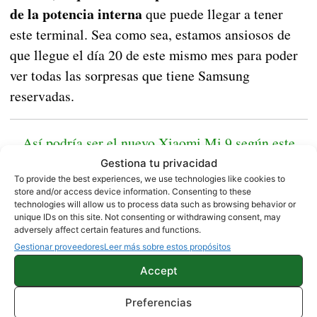
de la potencia interna
que puede llegar a tener
este terminal. Sea como sea, estamos ansiosos de
que llegue el día 20 de este mismo mes para poder
ver todas las sorpresas que tiene Samsung
reservadas.
Así podría ser el nuevo Xiaomi Mi 9 según este
render
Gestiona tu privacidad
To provide the best experiences, we use technologies like cookies to
store and/or access device information. Consenting to these
technologies will allow us to process data such as browsing behavior or
Fuente|
Gráficas|
Geekbench
GSMArena
unique IDs on this site. Not consenting or withdrawing consent, may
adversely affect certain features and functions.
Gestionar proveedores
Leer más sobre estos propósitos
NOTICIAS
SAMSUNG
Accept
Preferencias