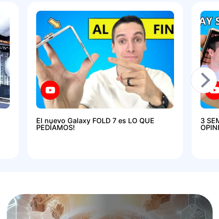
El nuevo Galaxy FOLD 7 es LO QUE
3 SE
PEDÍAMOS!
OPIN