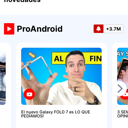
ProAndroid
+3.7M
El nuevo Galaxy FOLD 7 es LO QUE
3 SE
PEDÍAMOS!
OPIN