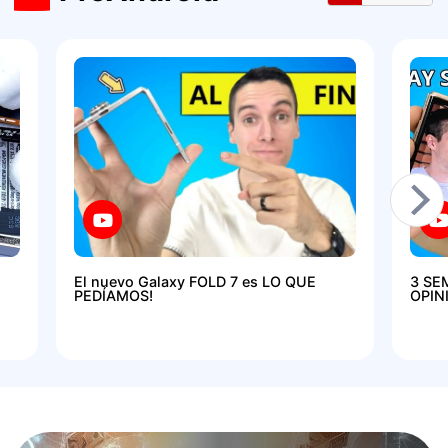
El nuevo Galaxy FOLD 7 es LO QUE
3 SE
PEDÍAMOS!
OPIN