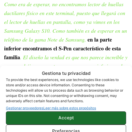
Como era de esperar, no encontramos lector de huellas
dactilares físico en este terminal, puesto que llegará con
el lector de huellas en pantalla, como ya vimos en los
Samsung Galaxy S10. Como también es de esperar en un
en la parte
teléfono de la gama Note de Samsung,
inferior encontramos el S-Pen característico de esta
familia
. El diseño la verdad es que nos parece increíble y
como podréis ver, cuenta con unos marcos inferiores al
Gestiona tu privacidad
Note 10 normal, además de un tamaño
To provide the best experiences, we use technologies like cookies to
considerablemente mayor.
store and/or access device information. Consenting to these
technologies will allow us to process data such as browsing behavior or
unique IDs on this site. Not consenting or withdrawing consent, may
Fuente|
Pricebaba
adversely affect certain features and functions.
Gestionar proveedores
Leer más sobre estos propósitos
NOTICIAS
SAMSUNG
Accept
Preferencias