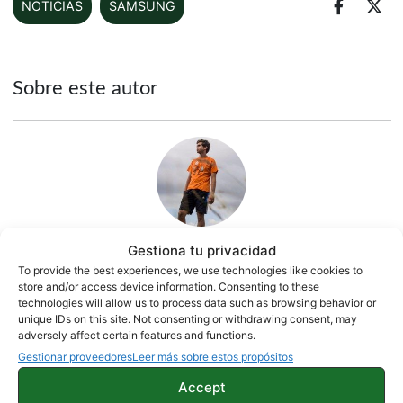
NOTICIAS
SAMSUNG
Sobre este autor
Gestiona tu privacidad
To provide the best experiences, we use technologies like cookies to
Juanjo Segura
store and/or access device information. Consenting to these
technologies will allow us to process data such as browsing behavior or
2542 artículos publicados en ProAndroid desde 2020.
unique IDs on this site. Not consenting or withdrawing consent, may
Redactor en Pro Android | Apasionado por el mundo
adversely affect certain features and functions.
Android y por la natación. Siempre dispuesto a ayudar a
Gestionar proveedores
Leer más sobre estos propósitos
cualquiera con problemas y/o dudas sobre smartphones.
Accept
Me gusta cacharrear con cualquier aparato electrónico.