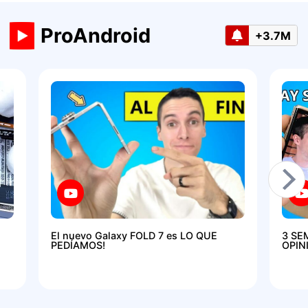
ProAndroid
+3.7M
El nuevo Galaxy FOLD 7 es LO QUE
3 SE
PEDÍAMOS!
OPIN