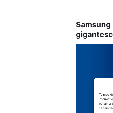
Samsung a
gigantesc
To provid
informati
behavior o
certain fe