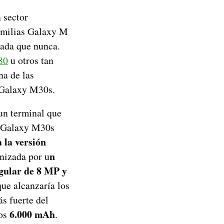
 sector
familias Galaxy M
ada que nunca.
80
u otros tan
na de las
 Galaxy M30s.
 un terminal que
g Galaxy M30s
 la versión
n
nizada por u
gular de 8 MP y
ue alcanzaría los
ás fuerte del
6.000 mAh
os
.