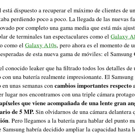
l está dispuesto a recuperar el máximo de clientes de un
taba perdiendo poco a poco. La llegada de las nuevas 
ovado por completo una gama media que está más ajust
ar de terminales tan espectaculares como el
Galaxy A
io como el
Galaxy A10s
, pero ahora es el momento de u
 esperadas de esta nueva gama de móviles: el Samsung
el conocido leaker que ha filtrado todos los detalles de
o con una batería realmente impresionante. El Samsun
cambios importantes respecto a
o en unas semanas con
er lugar nos encontramos con una triple cámara protago
apíxeles que viene acompañada de una lente gran an
ario de 5 MP.
Sin olvidarnos de una cámara delantera q
ción
. Pero llegamos a la batería para hablar del punto m
ue Samsung habría decidido ampliar la capacidad hasta l