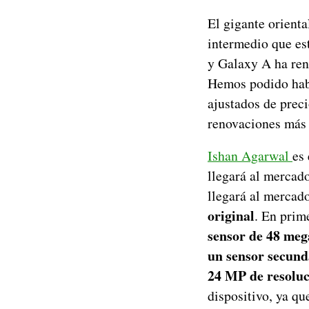
El gigante orienta
intermedio que es
y Galaxy A ha ren
Hemos podido habl
ajustados de prec
renovaciones más
Ishan Agarwal
es 
llegará al mercad
llegará al mercad
original
. En prim
sensor de 48 meg
un sensor secund
24 MP de resolu
dispositivo, ya q