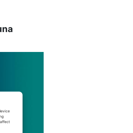
una
device
ing
affect