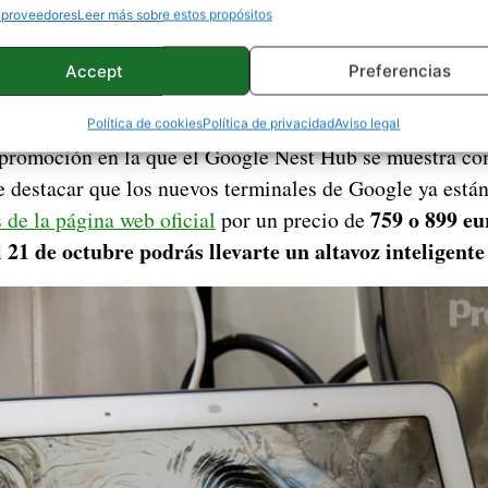
 proveedores
Leer más sobre estos propósitos
ablábamos de los accesorios que acompañaban a los Pix
Accept
Preferencias
una caja que venía demasiado vacía para el precio por e
o. Sin embargo, la compañía de Mountain View ha decid
Política de cookies
Política de privacidad
Aviso legal
romoción en la que el Google Nest Hub se muestra com
e destacar que los nuevos terminales de Google ya están
759 o 899 eu
s de la página web oficial
por un precio de
l 21 de octubre podrás llevarte un altavoz inteligent