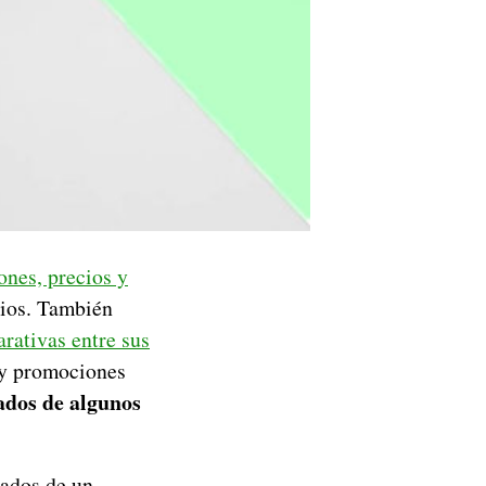
ones, precios y
bios. También
rativas entre sus
 y promociones
ados de algunos
ados de un