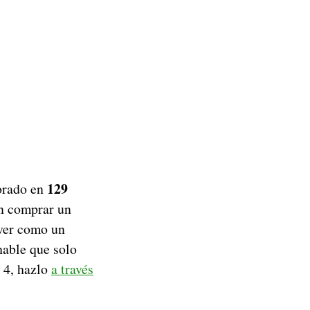
129
orado en
an comprar un
 ver como un
hable que solo
l 4, hazlo
a través