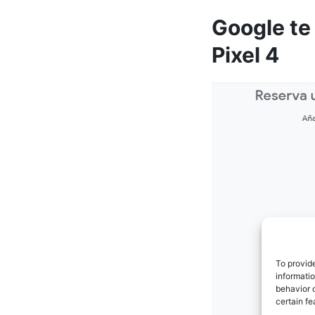
Google te
Pixel 4
To provid
informati
behavior o
certain fe