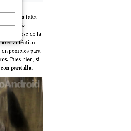
el 4 y la falta
l que había
ido sacarse de la
o el auténtico
 disponibles para
ros.
si
Pues bien,
e con pantalla.