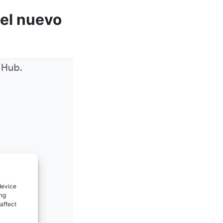
 el nuevo
device
ing
affect