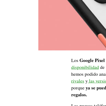
Google Pixel
Los
disponibilidad
de 
hemos podido ana
rivales
y
las versi
ya se pue
porque
regalos.
Los nuevos teléfo