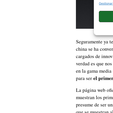
Gestionar
Seguramente ya t
china se ha conver
cargados de innov
verdad es que nos
en la gama media d
el prime
para ser
La página web ofic
muestran los prim
presume de ser una
que se muestran a