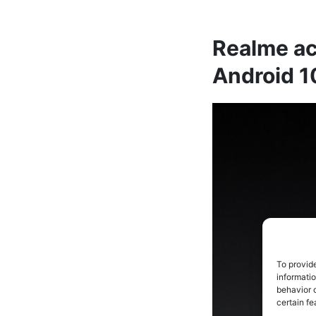
Realme ac
Android 1
To provid
informati
behavior o
certain fe