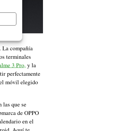
. La compañía
nos terminales
alme 3 Pro,
y la
tir perfectamente
 el móvil elegido
n las que se
submarca de OPPO
alendario en el
roid. Aquí te