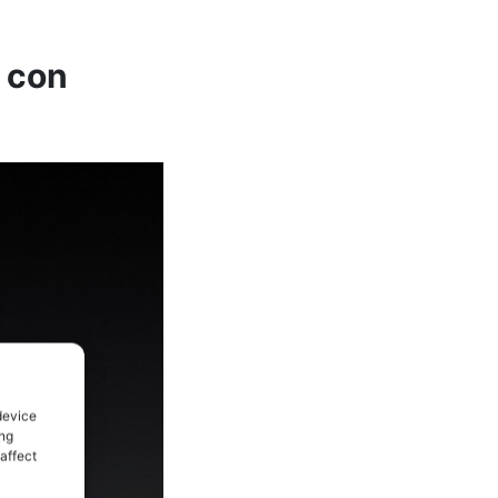
 con
device
ing
affect