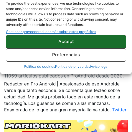
To provide the best experiences, we use technologies like cookies to
Sobre este autor
store and/or access device information. Consenting to these
technologies will allow us to process data such as browsing behavior or
unique IDs on this site. Not consenting or withdrawing consent, may
adversely affect certain features and functions.
Gestionar proveedores
Leer más sobre estos propósitos
Accept
Preferencias
Quelian Sanz
Política de cookies
Política de privacidad
Aviso legal
11059 artículos publicados en ProAndroid desde 2020.
Redactor en Pro Android | Apasionado de ese Androide
verde que tanto esconde. Se comenta que tecleo sobre
actualidad. Me gusta probarlo todo en este mundo de la
tecnología. Los gusanos se comen a las manzanas.
Enamorado de lo que una gran mayoría llama ruido.
Twitter