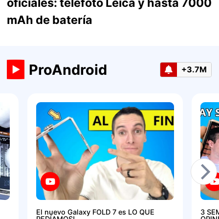
oficiales: telefoto Leica y hasta 7000
mAh de batería
ProAndroid
+3.7M
El nuevo Galaxy FOLD 7 es LO QUE
3 SE
PEDÍAMOS!
OPIN