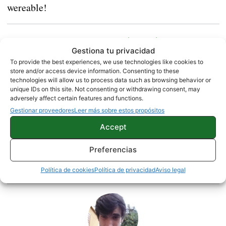
wereable!
Los rumores sobre un OnePlus 3 Plus cogen más
Gestiona tu privacidad
fuerza cada día
To provide the best experiences, we use technologies like cookies to
store and/or access device information. Consenting to these
technologies will allow us to process data such as browsing behavior or
Enlace Promoción wereables Geekbuying
unique IDs on this site. Not consenting or withdrawing consent, may
adversely affect certain features and functions.
Gestionar proveedores
Leer más sobre estos propósitos
NOTICIAS
XIAOMI
Accept
Preferencias
Sobre este autor
Política de cookies
Política de privacidad
Aviso legal