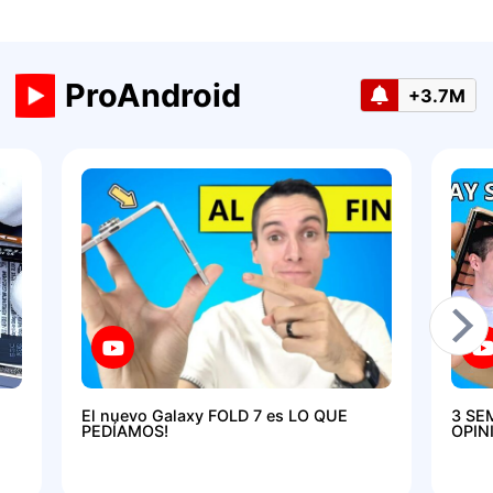
ProAndroid
+3.7M
El nuevo Galaxy FOLD 7 es LO QUE
3 SE
PEDÍAMOS!
OPIN