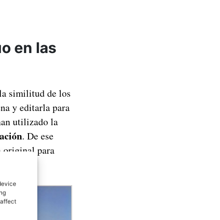
o en las
la similitud de los
ena y editarla para
an utilizado la
cación
. De ese
 original para
device
ing
affect