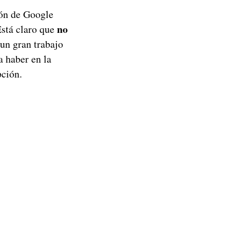
ión de Google
no
Está claro que
 un gran trabajo
a haber en la
pción.