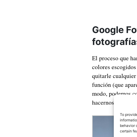
Google Fo
fotografía
El proceso que h
colores escogido
quitarle cualquier
función (que apar
modo, podemos com
hacernos una idea 
To provid
informati
behavior o
certain fe