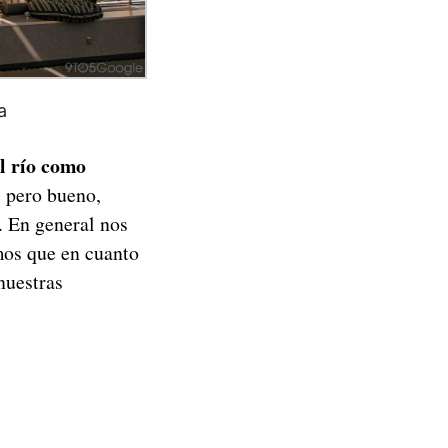
a
l río como
, pero bueno,
. En general nos
mos que en cuanto
nuestras