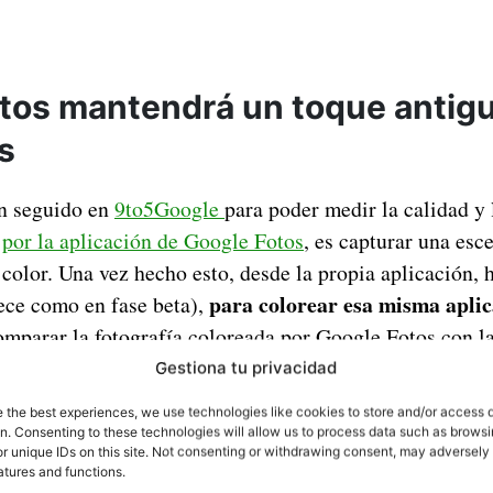
tos mantendrá un toque antigu
s
an seguido en
9to5Google
para poder medir la calidad y 
s
por la aplicación de Google Fotos
, es capturar una esc
 color. Una vez hecho esto, desde la propia aplicación, h
para colorear esa misma apli
ece como en fase beta),
parar la fotografía coloreada por Google Fotos con la
de la interpretación de colores que tendrá.
Gestiona tu privacidad
e the best experiences, we use technologies like cookies to store and/or access 
on. Consenting to these technologies will allow us to process data such as brows
r unique IDs on this site. Not consenting or withdrawing consent, may adversely 
atures and functions.