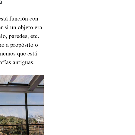
a
está función con
r si un objeto era
lo, paredes, etc.
ho a propósito o
nemos que está
fías antiguas.