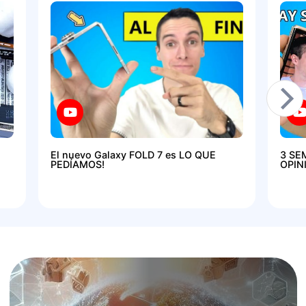
El nuevo Galaxy FOLD 7 es LO QUE
3 SE
PEDÍAMOS!
OPIN