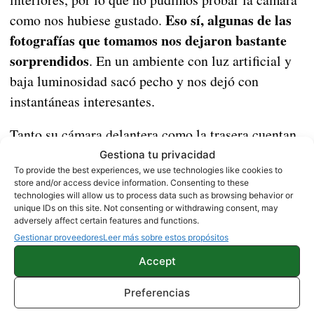
Eso sí, algunas de las
como nos hubiese gustado.
fotografías que tomamos nos dejaron bastante
sorprendidos
. En un ambiente con luz artificial y
baja luminosidad sacó pecho y nos dejó con
instantáneas interesantes.
Tanto su cámara delantera como la trasera cuentan
inteligencia artificial
con
, la cual, es capaz de
Gestiona tu privacidad
To provide the best experiences, we use technologies like cookies to
detectar cientos de escenarios diferentes para poder
store and/or access device information. Consenting to these
elegir los parámetros más adecuados a la hora de
technologies will allow us to process data such as browsing behavior or
unique IDs on this site. Not consenting or withdrawing consent, may
disparar.
adversely affect certain features and functions.
Gestionar proveedores
Leer más sobre estos propósitos
Accept
Ya puedes comprar el Honor
8X desde 249 euros
Preferencias