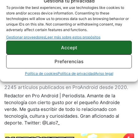
Gestiona tu privacidad
To provide the best experiences, we use technologies like cookies to
Sobre este autor
store and/or access device information. Consenting to these
technologies will allow us to process data such as browsing behavior or
unique IDs on this site. Not consenting or withdrawing consent, may
adversely affect certain features and functions.
Gestionar proveedores
Leer más sobre estos propósitos
Accept
Preferencias
Política de cookies
Política de privacidad
Aviso legal
Gonzalo Mendo
2245 artículos publicados en ProAndroid desde 2020.
Redactor en Pro Android | Periodista. Amante de la
tecnología con cierto gusto por el pequeño Androide
verde. Me gusta escribir de todo lo relacionado con
tecnología, cultura y curiosidades. Gran aficionado al
deporte. Twitter: @Lalo7_