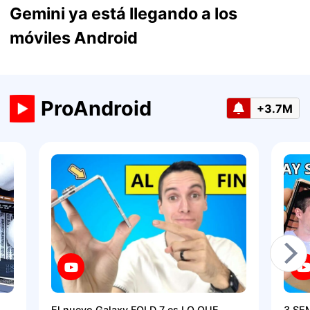
Gemini ya está llegando a los
móviles Android
ProAndroid
+3.7M
El nuevo Galaxy FOLD 7 es LO QUE
3 SE