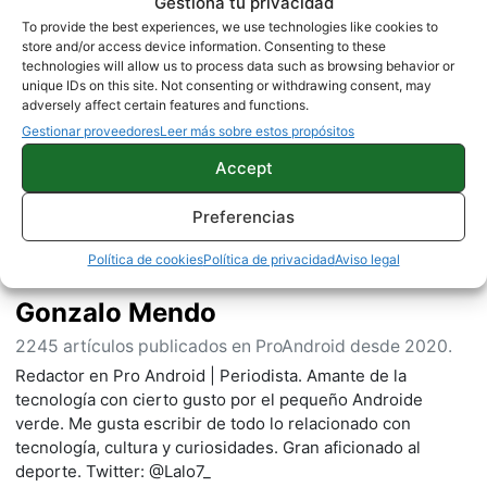
Gestiona tu privacidad
To provide the best experiences, we use technologies like cookies to
store and/or access device information. Consenting to these
technologies will allow us to process data such as browsing behavior or
Sobre este autor
unique IDs on this site. Not consenting or withdrawing consent, may
adversely affect certain features and functions.
Gestionar proveedores
Leer más sobre estos propósitos
Accept
Preferencias
Política de cookies
Política de privacidad
Aviso legal
Gonzalo Mendo
2245 artículos publicados en ProAndroid desde 2020.
Redactor en Pro Android | Periodista. Amante de la
tecnología con cierto gusto por el pequeño Androide
verde. Me gusta escribir de todo lo relacionado con
tecnología, cultura y curiosidades. Gran aficionado al
deporte. Twitter: @Lalo7_