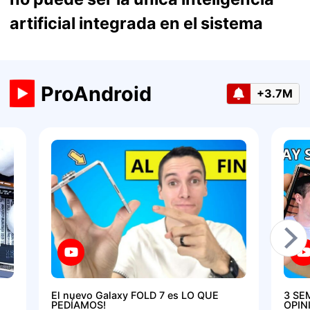
artificial integrada en el sistema
ProAndroid
+3.7M
El nuevo Galaxy FOLD 7 es LO QUE
3 SE
PEDÍAMOS!
OPIN