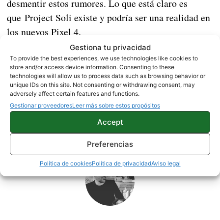
desmentir estos rumores. Lo que está claro es
que Project Soli existe y podría ser una realidad en
los nuevos Pixel 4.
Gestiona tu privacidad
Fuente |
XDA Developers
To provide the best experiences, we use technologies like cookies to
store and/or access device information. Consenting to these
technologies will allow us to process data such as browsing behavior or
NOTICIAS
unique IDs on this site. Not consenting or withdrawing consent, may
adversely affect certain features and functions.
Gestionar proveedores
Leer más sobre estos propósitos
Accept
Sobre este autor
Preferencias
Política de cookies
Política de privacidad
Aviso legal