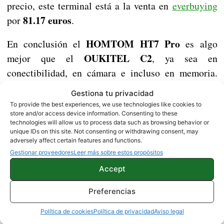
precio, este terminal está a la venta en
everbuying
81.17 euros
por
.
HOMTOM HT7 Pro
En conclusión el
es algo
OUKITEL C2
mejor que el
, ya sea en
conectibilidad, en cámara e incluso en memoria.
Pero también es de decir que el precio del
Gestiona tu privacidad
HOMTOM HT7 Pro es 30 euros mayor al del
To provide the best experiences, we use technologies like cookies to
store and/or access device information. Consenting to these
OUKITEL C2.
technologies will allow us to process data such as browsing behavior or
unique IDs on this site. Not consenting or withdrawing consent, may
adversely affect certain features and functions.
Gestionar proveedores
Leer más sobre estos propósitos
Accept
Preferencias
Política de cookies
Política de privacidad
Aviso legal