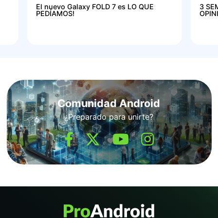
El nuevo Galaxy FOLD 7 es LO QUE
3 SE
PEDÍAMOS!
OPIN
Comunidad Android
¿Preparado para unirte?