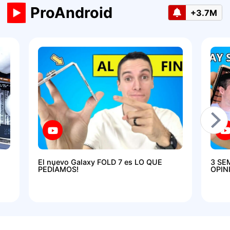
ProAndroid
+3.7M
El nuevo Galaxy FOLD 7 es LO QUE
3 SE
PEDÍAMOS!
OPIN