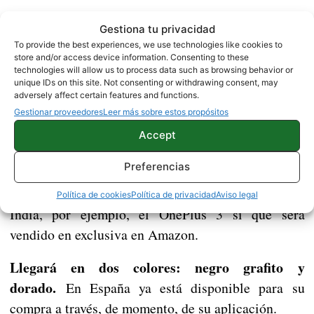
Gestiona tu privacidad
To provide the best experiences, we use technologies like cookies to
Disponibilidad y precio
store and/or access device information. Consenting to these
technologies will allow us to process data such as browsing behavior or
unique IDs on this site. Not consenting or withdrawing consent, may
El nuevo OnePlus 3 sale al mercado por un
adversely affect certain features and functions.
precio de 399 euros
y, al menos de momento y en
Gestionar proveedores
Leer más sobre estos propósitos
Europa, solo podrá comprarse a través de su página
Accept
web oficial. Aunque no hay que descartar que, en
Preferencias
las próximas semanas, pueda llegar a través de
Amazon, como ya se anunció anteriormente. En
Política de cookies
Política de privacidad
Aviso legal
India, por ejemplo, el OnePlus 3 sí que será
vendido en exclusiva en Amazon.
Llegará en dos colores: negro grafito y
dorado.
En España ya está disponible para su
compra a través, de momento, de su aplicación.