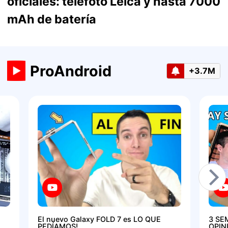
oficiales: telefoto Leica y hasta 7000
mAh de batería
ProAndroid
+3.7M
El nuevo Galaxy FOLD 7 es LO QUE
3 SE
PEDÍAMOS!
OPIN