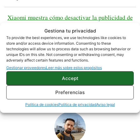
Xiaomi muestra cómo desactivar la publicidad de
las apps de MIUI
Gestiona tu privacidad
To provide the best experiences, we use technologies like cookies to
store and/or access device information. Consenting to these
Oferta del Xiaomi Mi A2 |
Amazon
technologies will allow us to process data such as browsing behavior or
unique IDs on this site. Not consenting or withdrawing consent, may
adversely affect certain features and functions.
NOTICIAS
XIAOMI
Gestionar proveedores
Leer más sobre estos propósitos
Accept
Preferencias
Sobre este autor
Política de cookies
Política de privacidad
Aviso legal