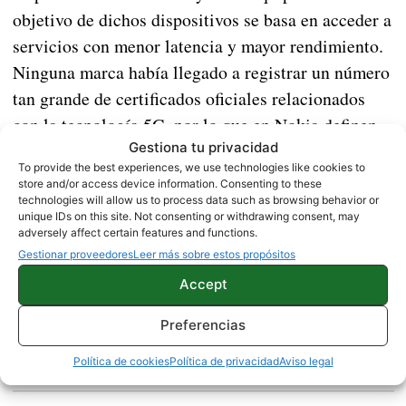
objetivo de dichos dispositivos se basa en acceder a
servicios con menor latencia y mayor rendimiento.
Ninguna marca había llegado a registrar un número
tan grande de certificados oficiales relacionados
con la tecnología 5G, por lo que en Nokia definen
Gestiona tu privacidad
como «una de las carteras de patentes más
To provide the best experiences, we use technologies like cookies to
importantes del sector».
store and/or access device information. Consenting to these
technologies will allow us to process data such as browsing behavior or
Fuente |
ETT
unique IDs on this site. Not consenting or withdrawing consent, may
adversely affect certain features and functions.
Gestionar proveedores
Leer más sobre estos propósitos
NOKIA
NOTICIAS
Accept
Preferencias
Sobre este autor
Política de cookies
Política de privacidad
Aviso legal