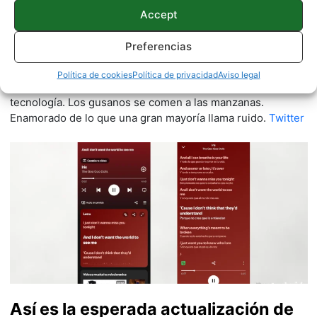
Quelian Sanz
Accept
11059 artículos publicados en ProAndroid desde 2020.
Preferencias
Redactor en Pro Android | Apasionado de ese Androide
verde que tanto esconde. Se comenta que tecleo sobre
Política de cookies
Política de privacidad
Aviso legal
actualidad. Me gusta probarlo todo en este mundo de la
tecnología. Los gusanos se comen a las manzanas.
Enamorado de lo que una gran mayoría llama ruido.
Twitter
Así es la esperada actualización de