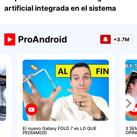
artificial integrada en el sistema
ProAndroid
+3.7M
El nuevo Galaxy FOLD 7 es LO QUE
3 SE
PEDÍAMOS!
OPIN