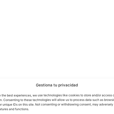
Gestiona tu privacidad
Se filtran detalles de los nuevos Pixel de Google
e the best experiences, we use technologies like cookies to store and/or access 
on. Consenting to these technologies will allow us to process data such as brows
r unique IDs on this site. Not consenting or withdrawing consent, may adversely 
na de series, por lo que no estamos muy puestos en las
atures and functions.
í sabemos que el fenómeno Narcos está en auge y que el