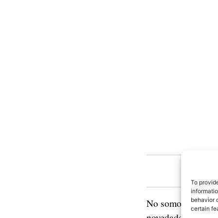
To provid
informati
behavior o
No somos una pági
certain fe
novedades. Pero s