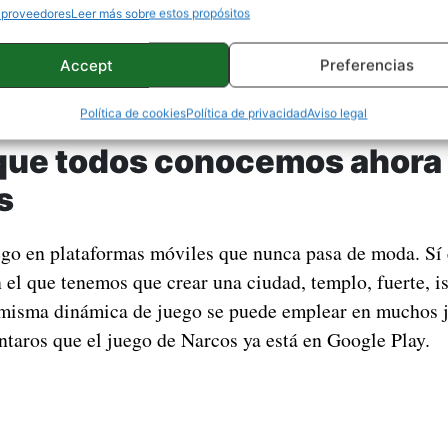
 proveedores
Leer más sobre estos propósitos
ha sido toda una locura. Es una de las series más vista
una historia real del que posiblemente sea el narcotraf
Accept
Preferencias
los tiempos.
¿Por qué te hablamos de Narcos?
Sigue le
Política de cookies
Política de privacidad
Aviso legal
 que todos conocemos ahora
s
ego en plataformas móviles que nunca pasa de moda. Sí
 el que tenemos que crear una ciudad, templo, fuerte, is
 misma dinámica de juego se puede emplear en muchos j
taros que el juego de Narcos ya está en Google Play.