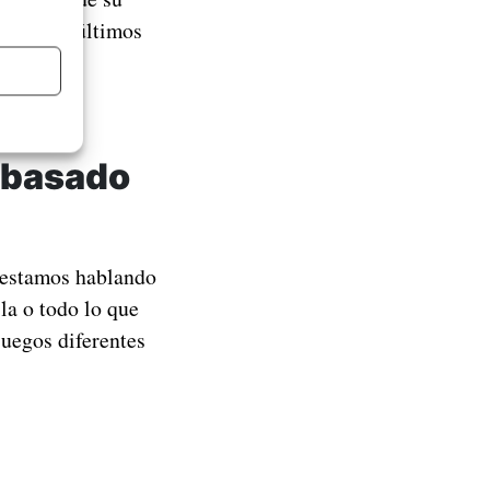
s de los últimos
icante más
yendo.
 basado
 estamos hablando
la o todo lo que
uegos diferentes