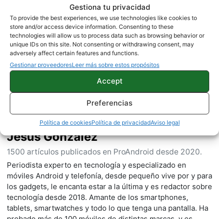
Gestiona tu privacidad
To provide the best experiences, we use technologies like cookies to
store and/or access device information. Consenting to these
Sobre este autor
technologies will allow us to process data such as browsing behavior or
unique IDs on this site. Not consenting or withdrawing consent, may
adversely affect certain features and functions.
Gestionar proveedores
Leer más sobre estos propósitos
Accept
Preferencias
Política de cookies
Política de privacidad
Aviso legal
Jesús González
1500 artículos publicados en ProAndroid desde 2020.
Periodista experto en tecnología y especializado en
móviles Android y telefonía, desde pequeño vive por y para
los gadgets, le encanta estar a la última y es redactor sobre
tecnología desde 2018. Amante de los smartphones,
tablets, smartwatches y todo lo que tenga una pantalla. Ha
probado más de 100 móviles de distintas marcas, y es