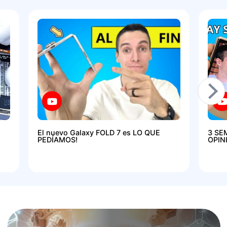
El nuevo Galaxy FOLD 7 es LO QUE
3 SE
PEDÍAMOS!
OPIN