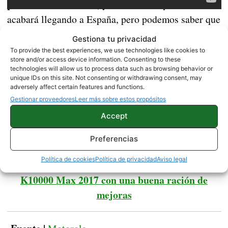
para Estados Unidos,
y no sabemos qué modelo
acabará llegando a España, pero podemos saber que
se pondrá a la venta el 10 de agosto a un precio
Gestiona tu privacidad
de 800 dólares,
con un MotoMod de cámara
To provide the best experiences, we use technologies like cookies to
store and/or access device information. Consenting to these
gratuito si lo pagamos al contado.
technologies will allow us to process data such as browsing behavior or
unique IDs on this site. Not consenting or withdrawing consent, may
Aunque no es el dispositivo más económico del
adversely affect certain features and functions.
es posible que a España llegue con un
Gestionar proveedores
Leer más sobre estos propósitos
mercado,
precio algo menor
, cosa que no podemos confirmar
Accept
hasta que Motorola España no se pronuncie.
Preferencias
Política de cookies
Política de privacidad
Aviso legal
Confirmadas las características del Oukitel
K10000 Max 2017 con una buena ración de
mejoras