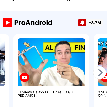
ProAndroid
+3.7M
El nuevo Galaxy FOLD 7 es LO QUE
3 SE
PEDÍAMOS!
OPIN