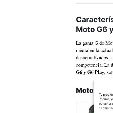
Caracterís
Moto G6 y
La gama G de Mot
media en la actua
desactualizados a
competencia. La úl
G6 y G6 Play
, so
Motorola 
To provid
informati
behavior o
certain fe