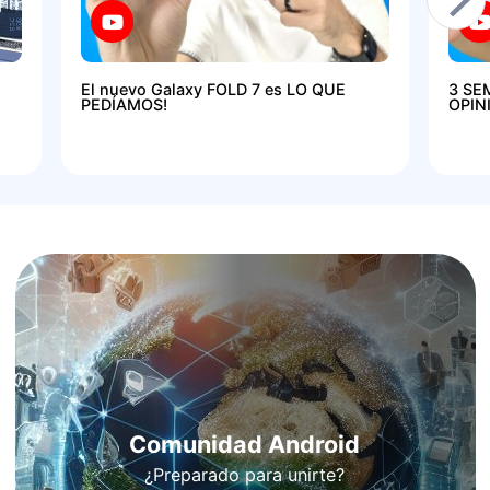
El nuevo Galaxy FOLD 7 es LO QUE
3 SE
PEDÍAMOS!
OPIN
Comunidad Android
¿Preparado para unirte?