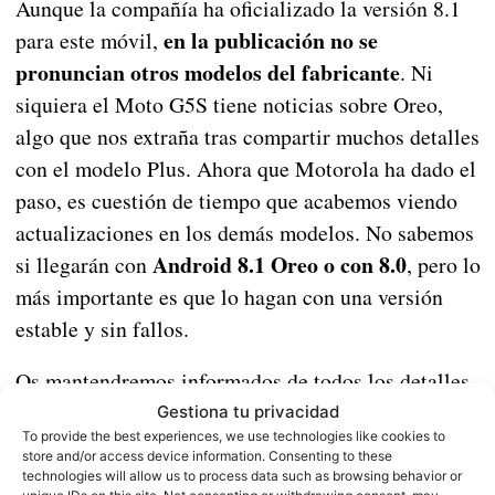
Aunque la compañía ha oficializado la versión 8.1
en la publicación no se
para este móvil,
pronuncian otros modelos del fabricante
. Ni
siquiera el Moto G5S tiene noticias sobre Oreo,
algo que nos extraña tras compartir muchos detalles
con el modelo Plus. Ahora que Motorola ha dado el
paso, es cuestión de tiempo que acabemos viendo
actualizaciones en los demás modelos. No sabemos
Android 8.1 Oreo o con 8.0
si llegarán con
, pero lo
más importante es que lo hagan con una versión
estable y sin fallos.
Os mantendremos informados de todos los detalles
de Oreo para los demás modelos. Si tienes un Moto
Gestiona tu privacidad
To provide the best experiences, we use technologies like cookies to
debes esperar a
G5S Plus y no has recibido nada,
store and/or access device information. Consenting to these
que la OTA este disponible en tu país.
technologies will allow us to process data such as browsing behavior or