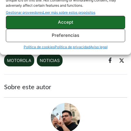
unique IDs on this site. Not consenting or withdrawing consent, may
adversely affect certain features and functions.
Gestionar proveedores
Leer más sobre estos propósitos
Compra el Xiaomi Redmi S2 por menos de 150
euros con envío internacional
Accept
Preferencias
Fuente |
Motorola
Política de cookies
Política de privacidad
Aviso legal
MOTOROLA
NOTICIAS
Sobre este autor