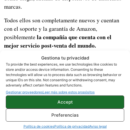
marcas.
Todos ellos son completamente nuevos y cuentan
con el soporte y la garantía de Amazon,
la compañía que cuenta con el
posiblemente
mejor servicio post-venta del mundo.
Gestiona tu privacidad
Estos son todos los detalles del Blackview S8
To provide the best experiences, we use technologies like cookies to
store and/or access device information. Consenting to these
poco antes de su presentación
technologies will allow us to process data such as browsing behavior or
unique IDs on this site. Not consenting or withdrawing consent, may
adversely affect certain features and functions.
Gestionar proveedores
Leer más sobre estos propósitos
Accept
NOTICIAS
Preferencias
Política de cookies
Política de privacidad
Aviso legal