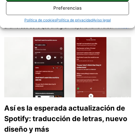
Redactor en Pro Android | Apasionado de ese Androide
verde que tanto esconde. Se comenta que tecleo sobre
Preferencias
actualidad. Me gusta probarlo todo en este mundo de la
tecnología. Los gusanos se comen a las manzanas.
Política de cookies
Política de privacidad
Aviso legal
Enamorado de lo que una gran mayoría llama ruido.
Twitter
Así es la esperada actualización de
Spotify: traducción de letras, nuevo
diseño y más