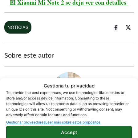
El Xiaomi Mi Note 2 se deja ver con detalles
NOTICIAS
Sobre este autor
Gestiona tu privacidad
To provide the best experiences, we use technologies like cookies to
store and/or access device information. Consenting to these
technologies will allow us to process data such as browsing behavior or
unique IDs on this site. Not consenting or withdrawing consent, may
adversely affect certain features and functions.
Quelian Sanz
Gestionar proveedores
Leer más sobre estos propósitos
11059 artículos publicados en ProAndroid desde 2020.
Accept