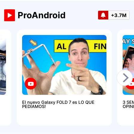
ProAndroid
+3.7M
El nuevo Galaxy FOLD 7 es LO QUE
3 SE
PEDÍAMOS!
OPIN