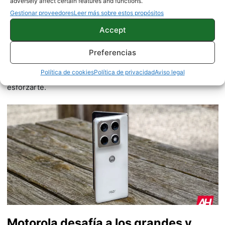
adversely affect certain features and functions.
Gestionar proveedores
Leer más sobre estos propósitos
Accept
Miguel
717 artículos publicados en ProAndroid desde 2020.
Preferencias
Redactor en Pro Android
| Apasionado del deporte y la
Política de cookies
Política de privacidad
Aviso legal
tecnología. Ser competitivo hace que nunca dejes de
esforzarte.
Motorola desafía a los grandes y