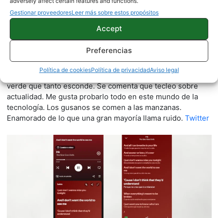
adversely affect certain features and functions.
Gestionar proveedores
Leer más sobre estos propósitos
Accept
Quelian Sanz
Preferencias
11059 artículos publicados en ProAndroid desde 2020.
Política de cookies
Política de privacidad
Aviso legal
Redactor en Pro Android | Apasionado de ese Androide
verde que tanto esconde. Se comenta que tecleo sobre
actualidad. Me gusta probarlo todo en este mundo de la
tecnología. Los gusanos se comen a las manzanas.
Enamorado de lo que una gran mayoría llama ruido.
Twitter