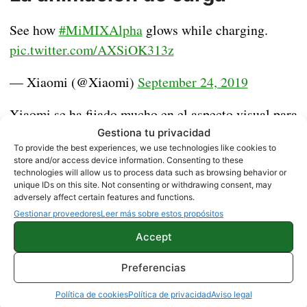
See how
#MiMIXAlpha
glows while charging.
pic.twitter.com/AXSiOK313z
— Xiaomi (@Xiaomi)
September 24, 2019
Xiaomi se ha fijado mucho en el aspecto visual para
dar un mayor atractivo al Mi MIX Alpha. En este
Gestiona tu privacidad
To provide the best experiences, we use technologies like cookies to
animación de carga digna
caso hablamos de una
store and/or access device information. Consenting to these
de ver
que permite conocer el estado de la batería
technologies will allow us to process data such as browsing behavior or
unique IDs on this site. Not consenting or withdrawing consent, may
según lo que se ilumine el dispositivo al completo.
adversely affect certain features and functions.
Volvemos a lo mismo, no es muy útil pero consigue
Gestionar proveedores
Leer más sobre estos propósitos
generar un gran impacto visual.
Accept
Preferencias
NOTICIAS
XIAOMI
Política de cookies
Política de privacidad
Aviso legal