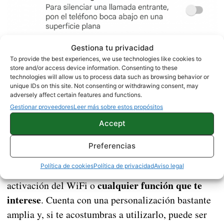
Gestiona tu privacidad
To provide the best experiences, we use technologies like cookies to
store and/or access device information. Consenting to these
Bola Flotante de MIUI
La
es un menú oculto que
technologies will allow us to process data such as browsing behavior or
unique IDs on this site. Not consenting or withdrawing consent, may
muy poca gente conoce. Se activa desde «Ajustes
adversely affect certain features and functions.
menú
Adicionales» y permite tener acceso a un
Gestionar proveedores
Leer más sobre estos propósitos
desplegable
con botones y accesos directos desde
Accept
cualquier parte de la interfaz.
Preferencias
Se puede personalizar para que las «bolas»
Política de cookies
Política de privacidad
Aviso legal
muestren un acceso a capturas de pantalla,
cualquier función que te
activación del WiFi o
interese
. Cuenta con una personalización bastante
amplia y, si te acostumbras a utilizarlo, puede ser