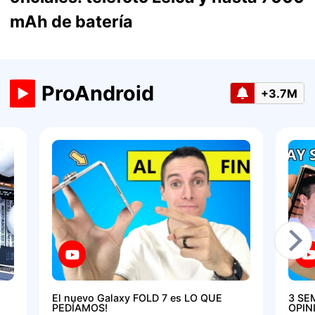
mAh de batería
ProAndroid
+3.7M
El nuevo Galaxy FOLD 7 es LO QUE
3 SE
PEDÍAMOS!
OPIN