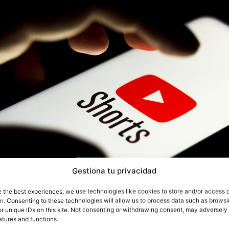
Gestiona tu privacidad
e the best experiences, we use technologies like cookies to store and/or access 
on. Consenting to these technologies will allow us to process data such as brows
r unique IDs on this site. Not consenting or withdrawing consent, may adversely 
sta el momento no te hayas preguntado por qué estaba
atures and functions.