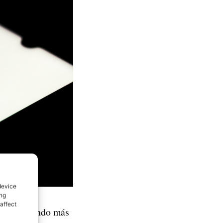
device
ing
affect
s consumiendo más