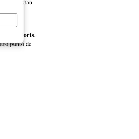
 no te gustan
uieras
en sus Shorts
.
stro punto de