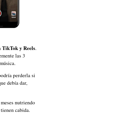
TikTok y Reels
n
.
lemente las 3
 música.
odría perderla si
que debía dar,
a meses nutriendo
 tienen cabida.