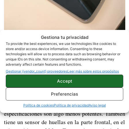
Gestiona tu privacidad
To provide the best experiences, we use technologies like cookies to
El otro terminal que hemos podido probar de
store and/or access device information. Consenting to these
Motorola ha sido el recién presentado Moto Z
technologies will allow us to process data such as browsing behavior or
unique IDs on this site. Not consenting or withdrawing consent, may
Play. Este terminal tiene un procesador
adversely affect certain features and functions.
Qualcomm Snapdragon 652, 3 GB de memoria
Gestionar {vendor_count} proveedores
Leer más sobre estos propósitos
RAM y una pantalla de 5,5 pulgadas.
Podemos
Accept
decir que es la versión menos potente del Moto Z
Preferencias
normal, ya que tiene el mismo diseño renovado por
el que ha apostado Motorola este año, y sus
Política de cookies
Política de privacidad
Aviso legal
especificaciones son algo menos potentes. También
tiene un sensor de huellas en la parte frontal, en el