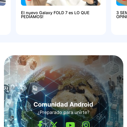
El nuevo Galaxy FOLD 7 es LO QUE
3 SE
PEDÍAMOS!
OPIN
Comunidad Android
¿Preparado para unirte?