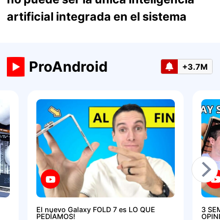
artificial integrada en el sistema
ProAndroid
+3.7M
El nuevo Galaxy FOLD 7 es LO QUE
3 SE
PEDÍAMOS!
OPIN