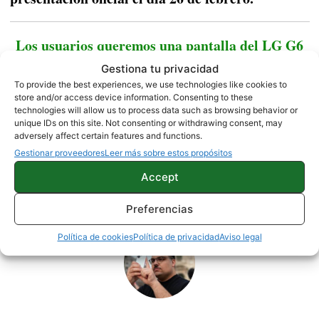
Los usuarios queremos una pantalla del LG G6
más pequeña
Gestiona tu privacidad
To provide the best experiences, we use technologies like cookies to
store and/or access device information. Consenting to these
technologies will allow us to process data such as browsing behavior or
unique IDs on this site. Not consenting or withdrawing consent, may
NOTICIAS
adversely affect certain features and functions.
Gestionar proveedores
Leer más sobre estos propósitos
Accept
Sobre este autor
Preferencias
Política de cookies
Política de privacidad
Aviso legal